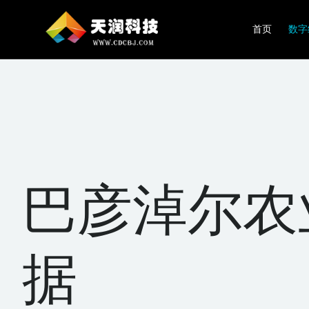
首页
数字
巴彦淖尔农
据