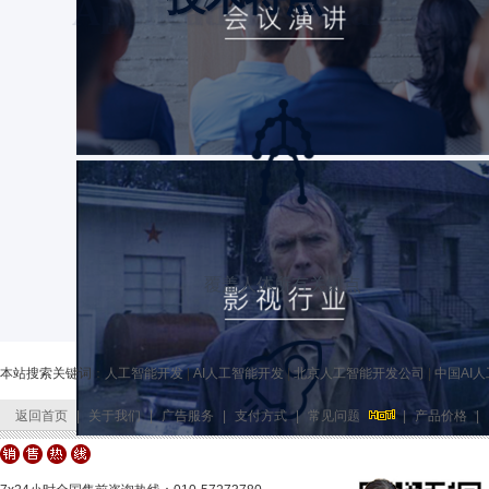
Application scenario
覆盖人体所有关键点
本站搜索关键词：
人工智能开发
|
AI人工智能开发
|
北京人工智能开发公司
|
中国AI
返回首页
|
关于我们
|
广告服务
|
支付方式
|
常见问题
|
产品价格
|
客服中心
|
网站地图
|
友情链接
|
公司位置
|
联系我们