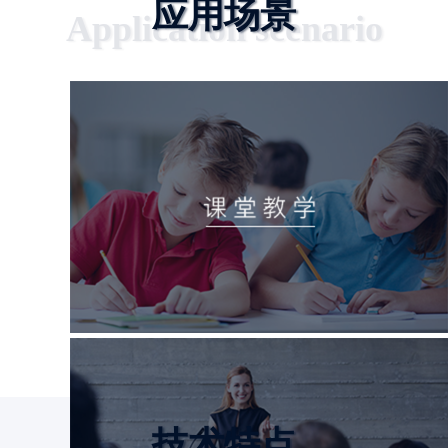
应用场景
Application scenario
技术特点