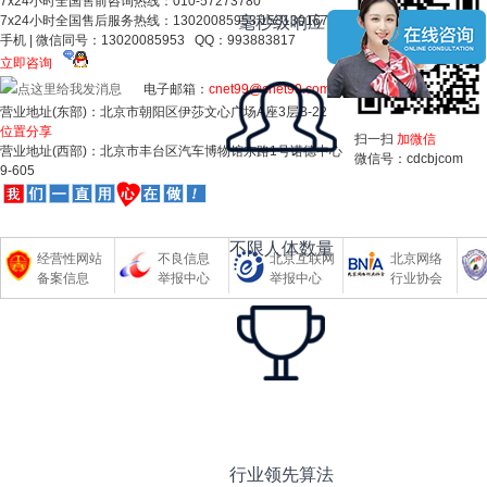
7x24小时全国售前咨询热线：010-57273780
7x24小时全国售后服务热线：13020085953 15313016798
毫秒级响应
手机 | 微信同号：13020085953 QQ：993883817
立即咨询
电子邮箱：
cnet99@cnet99.com
营业地址(东部)：北京市朝阳区伊莎文心广场A座3层B-22
位置分享
扫一扫
加微信
营业地址(西部)：北京市丰台区汽车博物馆东路1号诺德中心
微信号：cdcbjcom
9-605
不限人体数量
经营性网站
不良信息
北京互联网
北京网络
备案信息
举报中心
举报中心
行业协会
行业领先算法