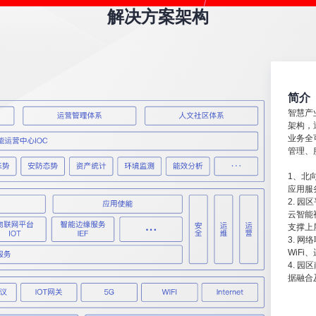
解决方案架构
简介
智慧产
架构，
业务全
管理、
1、北
应用服
2. 
云智能
支撑上
3. 
WiFi
4. 
据融合