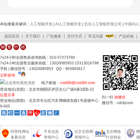
本站搜索关键词：
人工智能开发
|
AI人工智能开发
|
北京人工智能开发公司
|
中国AI
返回首页
|
关于我们
|
广告服务
|
支付方式
|
常见问题
|
产品价格
|
客服中心
|
网站地图
|
友情链接
|
公司位置
|
联系我们
7x24小时全国售前咨询热线：010-57273780
7x24小时全国售后服务热线：13020085953 15313016798
手机 | 微信同号：13020085953 QQ：993883817
立即咨询
电子邮箱：
cnet99@cnet99.com
营业地址(东部)：北京市朝阳区伊莎文心广场A座3层B-22
位置分享
扫一扫
加微信
营业地址(西部)：北京市丰台区汽车博物馆东路1号诺德中心
微信号：cdcbjcom
9-605
经营性网站
不良信息
北京互联网
北京网络
网
备案信息
举报中心
举报中心
行业协会
报