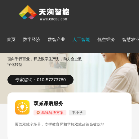
首页
数字经济
数智产业
人工智能
低空经济
智慧农
行业解决方案
面向千行百业，释放数字生产力，助力企业数
字化转型
专家咨询：010-57273780
双减课后服务
基线解决方案
中小学
覆盖双减全场景，支撑教育局和学校双减政策高效落地