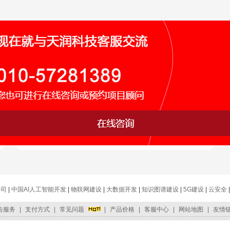
天润智能影像互认
基线解决方案
医政医管
助力医学影像的互联互通、互认共享，实现医学
影像质控的智能化、标准化、实时化、常态化、
网络化和全面化
公司
|
中国AI人工智能开发
|
物联网建设
|
大数据开发
|
知识图谱建设
|
5G建设
|
云安全
告服务
|
支付方式
|
常见问题
|
产品价格
|
客服中心
|
网站地图
|
友情