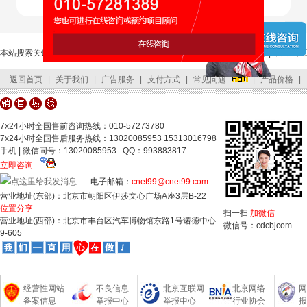
本站搜索关键词：
人工智能开发
|
AI人工智能开发
|
北京人工智能开发公司
|
中国AI
返回首页
|
关于我们
|
广告服务
|
支付方式
|
常见问题
|
产品价格
|
客服中心
|
网站地图
|
友情链接
|
公司位置
|
联系我们
7x24小时全国售前咨询热线：010-57273780
7x24小时全国售后服务热线：13020085953 15313016798
手机 | 微信同号：13020085953 QQ：993883817
立即咨询
电子邮箱：
cnet99@cnet99.com
营业地址(东部)：北京市朝阳区伊莎文心广场A座3层B-22
位置分享
扫一扫
加微信
营业地址(西部)：北京市丰台区汽车博物馆东路1号诺德中心
微信号：cdcbjcom
9-605
经营性网站
不良信息
北京互联网
北京网络
网
备案信息
举报中心
举报中心
行业协会
报