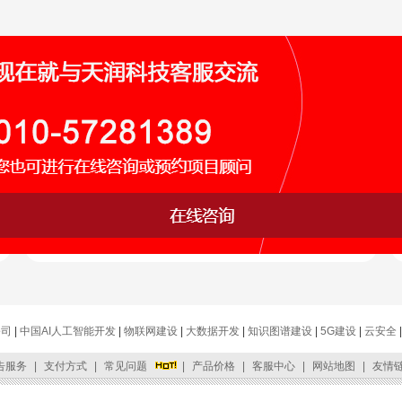
银行票据OCR
参考架构
商业银行
提供端到端的银行票据识别解决方案，实现个人
及企业的身份识别、信息采集等业务的快速处
理，提高业务办理效率
公司
|
中国AI人工智能开发
|
物联网建设
|
大数据开发
|
知识图谱建设
|
5G建设
|
云安全
告服务
|
支付方式
|
常见问题
|
产品价格
|
客服中心
|
网站地图
|
友情