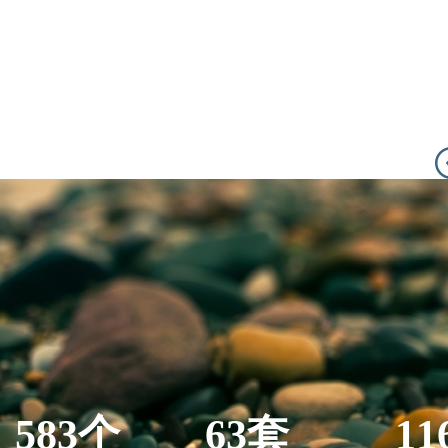
583个
63套
11