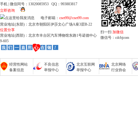
手机 | 微信同号：13020085953 QQ：993883817
立即咨询
电子邮箱：
cnet99@cnet99.com
营业地址(东部)：北京市朝阳区伊莎文心广场A座3层B-22
位置分享
扫一扫
加微信
营业地址(西部)：北京市丰台区汽车博物馆东路1号诺德中心
微信号：cdcbjcom
9-605
经营性网站
不良信息
北京互联网
北京网络
备案信息
举报中心
举报中心
行业协会