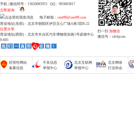
手机 | 微信同号：13020085953 QQ：993883817
立即咨询
电子邮箱：
cnet99@cnet99.com
营业地址(东部)：北京市朝阳区伊莎文心广场A座3层B-22
位置分享
扫一扫
加微信
营业地址(西部)：北京市丰台区汽车博物馆东路1号诺德中心
微信号：cdcbjcom
9-605
经营性网站
不良信息
北京互联网
北京网络
备案信息
举报中心
举报中心
行业协会