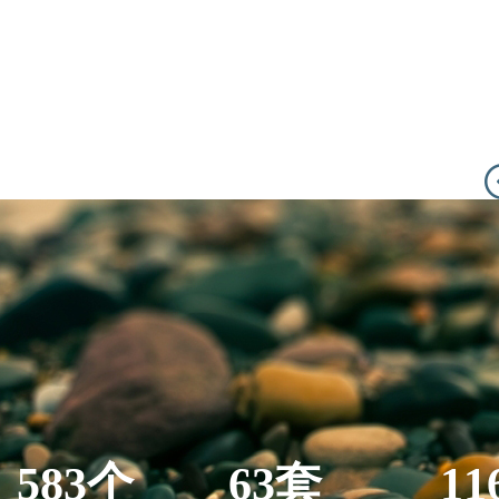
583个
63套
11