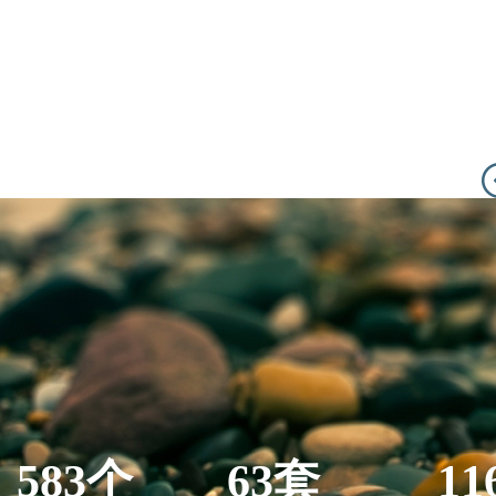
583个
63套
11