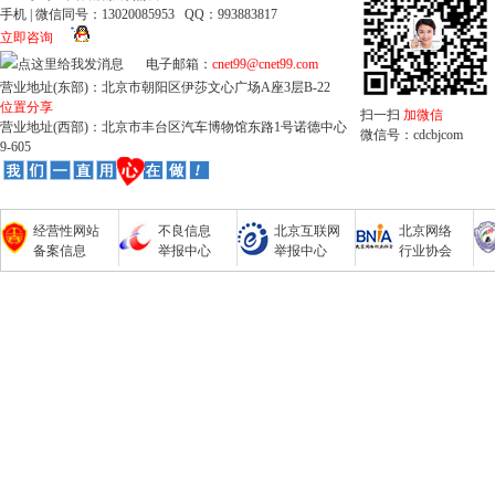
手机 | 微信同号：13020085953 QQ：993883817
立即咨询
电子邮箱：
cnet99@cnet99.com
营业地址(东部)：北京市朝阳区伊莎文心广场A座3层B-22
位置分享
扫一扫
加微信
营业地址(西部)：北京市丰台区汽车博物馆东路1号诺德中心
微信号：cdcbjcom
9-605
经营性网站
不良信息
北京互联网
北京网络
备案信息
举报中心
举报中心
行业协会