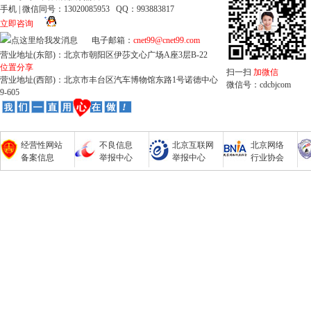
手机 | 微信同号：13020085953 QQ：993883817
立即咨询
电子邮箱：
cnet99@cnet99.com
营业地址(东部)：北京市朝阳区伊莎文心广场A座3层B-22
位置分享
扫一扫
加微信
营业地址(西部)：北京市丰台区汽车博物馆东路1号诺德中心
微信号：cdcbjcom
9-605
经营性网站
不良信息
北京互联网
北京网络
备案信息
举报中心
举报中心
行业协会