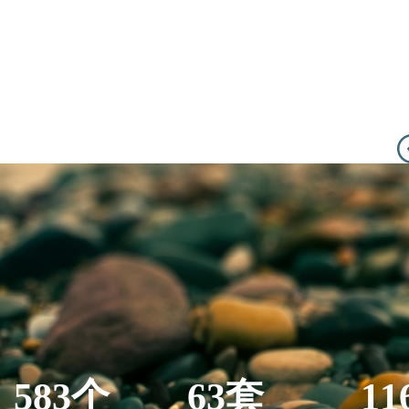
583个
63套
11