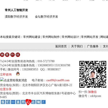
常州人工智能开发
溧阳数字经济开发
金坛数字经济开发
本站搜索关键词：
常州网站建设
|
常州网站制作
|
常州网站设计
|
常州网站开发
|
网站
返回首页
|
关于我们
|
广告服务
|
支
7x24小时全国售前咨询热线：010-57273780
7x24小时全国售后服务热线：13020085953 15313016798
手机 | 微信同号：13020085953 QQ：993883817
立即咨询
电子邮箱：
cnet99@cnet99.com
营业地址(东部)：北京市朝阳区伊莎文心广场A座3层B-22
位置分享
扫一扫
加微信
营业地址(西部)：北京市丰台区汽车博物馆东路1号诺德中心
微信号：cdcbjcom
9-605