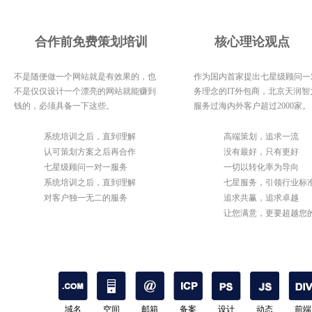
合作前免费策划培训
核心理论观点
不是随便做一个网站就是有效果的，也
作为国内首家提出七星级顾问一
不是仅仅设计一个漂亮的网站就能赚到
务理念的IT外包商，北京天润智
钱的，必须具备一下这些。
服务过海内外客户超过2000家。
1
系统培训之后，直到理解
1
高端策划，追求一流
2
认可策划方案之后再合作
2
没有最好，只有更好
3
七星级顾问一对一服务
3
一切以转化率为导向
4
系统培训之后，直到理解
4
七星服务，引领行业标
5
对客户独一无二的服务
5
追求共赢，追求卓越
6
让您满意，更要超越您
期待
域名
空间
邮箱
备案
设计
动态
前端