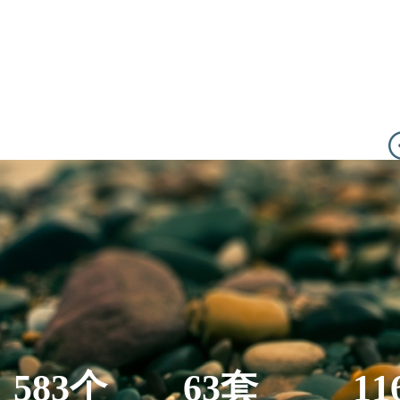
583个
63套
11