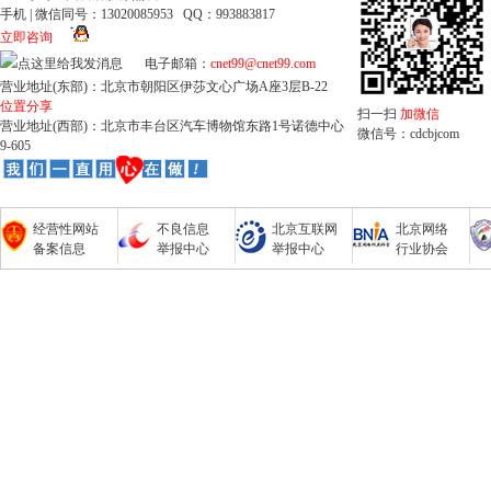
手机 | 微信同号：13020085953 QQ：993883817
立即咨询
电子邮箱：
cnet99@cnet99.com
营业地址(东部)：北京市朝阳区伊莎文心广场A座3层B-22
位置分享
扫一扫
加微信
营业地址(西部)：北京市丰台区汽车博物馆东路1号诺德中心
微信号：cdcbjcom
9-605
经营性网站
不良信息
北京互联网
北京网络
备案信息
举报中心
举报中心
行业协会