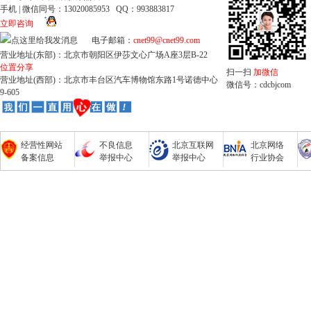
手机 | 微信同号：13020085953 QQ：993883817
立即咨询
电子邮箱：
cnet99@cnet99.com
营业地址(东部)：北京市朝阳区伊莎文心广场A座3层B-22
位置分享
扫一扫
加微信
营业地址(西部)：北京市丰台区汽车博物馆东路1号诺德中心
微信号：cdcbjcom
9-605
经营性网站
不良信息
北京互联网
北京网络
备案信息
举报中心
举报中心
行业协会