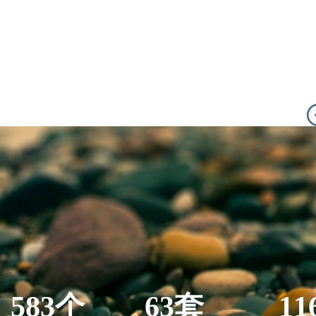
583个
63套
11