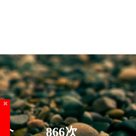
5个
866次