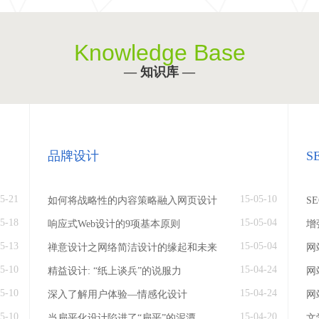
Knowledge Base
— 知识库 —
品牌设计
S
5-21
15-05-10
如何将战略性的内容策略融入网页设计
S
5-18
15-05-04
响应式Web设计的9项基本原则
增
5-13
15-05-04
禅意设计之网络简洁设计的缘起和未来
网
5-10
15-04-24
精益设计: “纸上谈兵”的说服力
网
5-10
15-04-24
深入了解用户体验—情感化设计
网
5-10
15-04-20
当扁平化设计陷进了“扁平”的泥潭
文