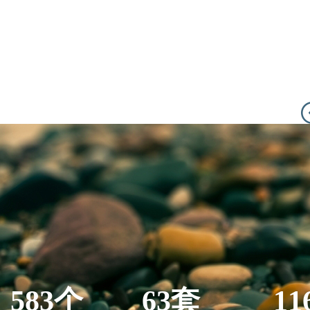
583个
63套
11