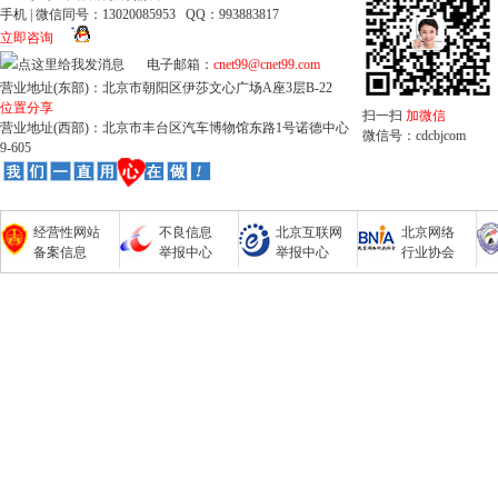
手机 | 微信同号：13020085953 QQ：993883817
立即咨询
电子邮箱：
cnet99@cnet99.com
营业地址(东部)：北京市朝阳区伊莎文心广场A座3层B-22
位置分享
扫一扫
加微信
营业地址(西部)：北京市丰台区汽车博物馆东路1号诺德中心
微信号：cdcbjcom
9-605
经营性网站
不良信息
北京互联网
北京网络
备案信息
举报中心
举报中心
行业协会