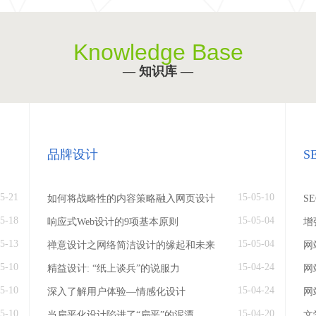
Knowledge Base
— 知识库 —
品牌设计
S
5-21
15-05-10
如何将战略性的内容策略融入网页设计
S
5-18
15-05-04
响应式Web设计的9项基本原则
增
5-13
15-05-04
禅意设计之网络简洁设计的缘起和未来
网
5-10
15-04-24
精益设计: “纸上谈兵”的说服力
网
5-10
15-04-24
深入了解用户体验—情感化设计
网
5-10
15-04-20
当扁平化设计陷进了“扁平”的泥潭
文