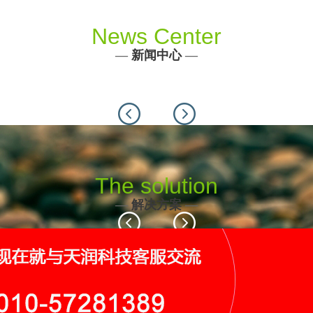
News Center
—
新闻中心
—
Previous
Next
The solution
—
解决方案
—
Previous
Next
116个
19个
9