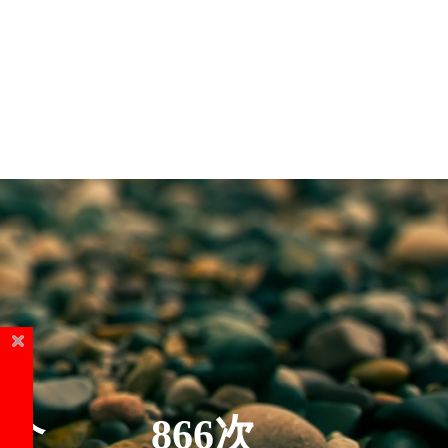
5个
866次