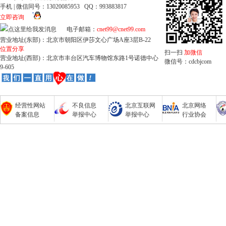
手机 | 微信同号：13020085953 QQ：993883817
立即咨询
电子邮箱：
cnet99@cnet99.com
营业地址(东部)：北京市朝阳区伊莎文心广场A座3层B-22
位置分享
扫一扫
加微信
营业地址(西部)：北京市丰台区汽车博物馆东路1号诺德中心
微信号：cdcbjcom
9-605
经营性网站
不良信息
北京互联网
北京网络
备案信息
举报中心
举报中心
行业协会