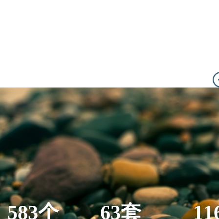
583个
63套
11