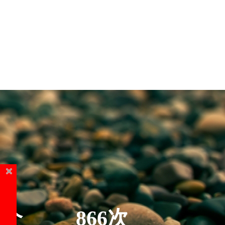
5个
866次