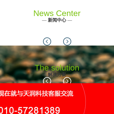
News Center
—
新闻中心
—
Previous
Next
The solution
—
解决方案
—
Previous
Next
116个
19个
9