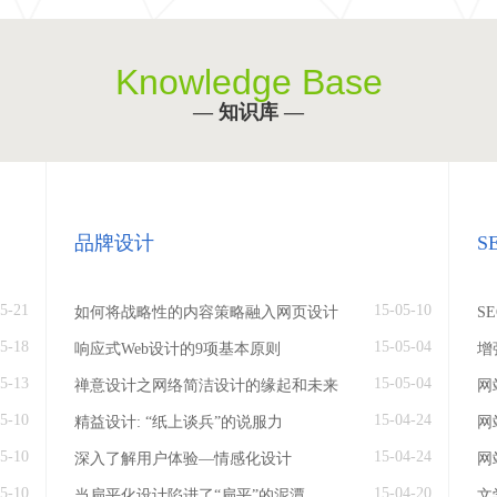
Knowledge Base
— 知识库 —
品牌设计
S
5-21
15-05-10
如何将战略性的内容策略融入网页设计
S
5-18
15-05-04
响应式Web设计的9项基本原则
增
5-13
15-05-04
禅意设计之网络简洁设计的缘起和未来
网
5-10
15-04-24
精益设计: “纸上谈兵”的说服力
网
5-10
15-04-24
深入了解用户体验—情感化设计
网
5-10
15-04-20
当扁平化设计陷进了“扁平”的泥潭
文