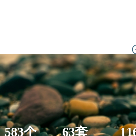
583个
63套
11