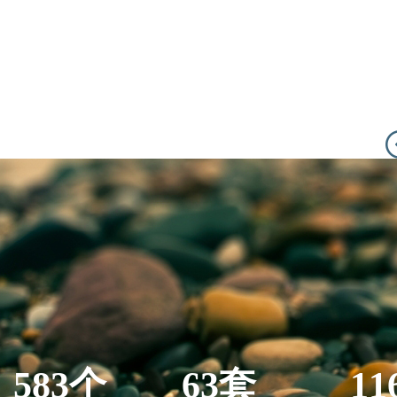
583个
63套
11