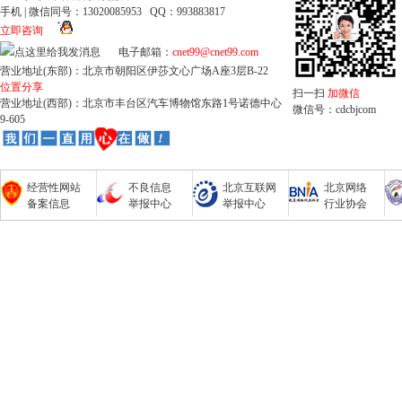
手机 | 微信同号：13020085953 QQ：993883817
立即咨询
电子邮箱：
cnet99@cnet99.com
营业地址(东部)：北京市朝阳区伊莎文心广场A座3层B-22
位置分享
扫一扫
加微信
营业地址(西部)：北京市丰台区汽车博物馆东路1号诺德中心
微信号：cdcbjcom
9-605
经营性网站
不良信息
北京互联网
北京网络
备案信息
举报中心
举报中心
行业协会