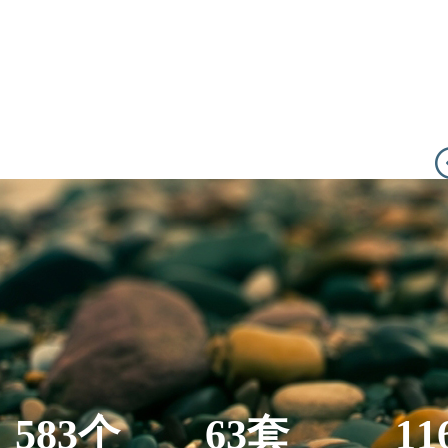
583个
63套
11