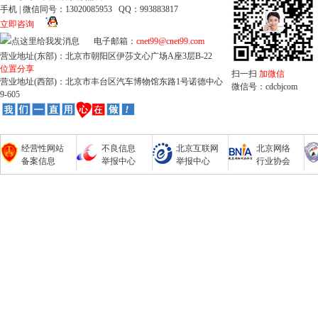
手机 | 微信同号：13020085953 QQ：993883817
立即咨询
电子邮箱：
cnet99@cnet99.com
营业地址(东部)：北京市朝阳区伊莎文心广场A座3层B-22
位置分享
扫一扫
加微信
营业地址(西部)：北京市丰台区汽车博物馆东路1号诺德中心
微信号：cdcbjcom
9-605
经营性网站
不良信息
北京互联网
北京网络
备案信息
举报中心
举报中心
行业协会