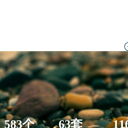
583个
63套
11