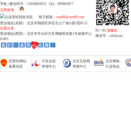
手机 | 微信同号：13020085953 QQ：993883817
立即咨询
电子邮箱：
cnet99@cnet99.com
营业地址(东部)：北京市朝阳区伊莎文心广场A座3层B-22
位置分享
扫一扫
加微信
营业地址(西部)：北京市丰台区汽车博物馆东路1号诺德中心
微信号：cdcbjcom
9-605
经营性网站
不良信息
北京互联网
北京网络
备案信息
举报中心
举报中心
行业协会