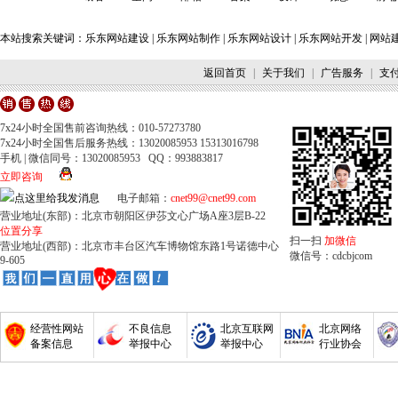
本站搜索关键词：
乐东网站建设
|
乐东网站制作
|
乐东网站设计
|
乐东网站开发
|
网站
返回首页
|
关于我们
|
广告服务
|
支
7x24小时全国售前咨询热线：010-57273780
7x24小时全国售后服务热线：13020085953 15313016798
手机 | 微信同号：13020085953 QQ：993883817
立即咨询
电子邮箱：
cnet99@cnet99.com
营业地址(东部)：北京市朝阳区伊莎文心广场A座3层B-22
位置分享
扫一扫
加微信
营业地址(西部)：北京市丰台区汽车博物馆东路1号诺德中心
微信号：cdcbjcom
9-605
经营性网站
不良信息
北京互联网
北京网络
备案信息
举报中心
举报中心
行业协会