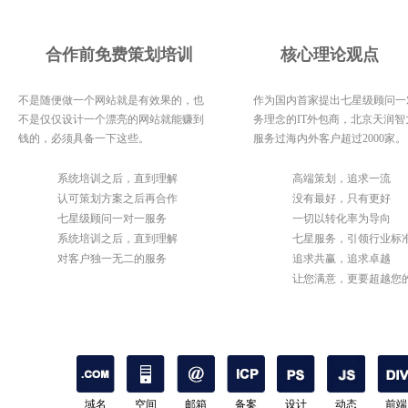
合作前免费策划培训
核心理论观点
不是随便做一个网站就是有效果的，也
作为国内首家提出七星级顾问一
不是仅仅设计一个漂亮的网站就能赚到
务理念的IT外包商，北京天润智
钱的，必须具备一下这些。
服务过海内外客户超过2000家。
1
系统培训之后，直到理解
1
高端策划，追求一流
2
认可策划方案之后再合作
2
没有最好，只有更好
3
七星级顾问一对一服务
3
一切以转化率为导向
4
系统培训之后，直到理解
4
七星服务，引领行业标
5
对客户独一无二的服务
5
追求共赢，追求卓越
6
让您满意，更要超越您
期待
域名
空间
邮箱
备案
设计
动态
前端