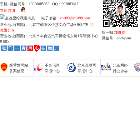
手机 | 微信同号：13020085953 QQ：993883817
立即咨询
电子邮箱：
cnet99@cnet99.com
营业地址(东部)：北京市朝阳区伊莎文心广场A座3层B-22
位置分享
扫一扫
加微信
营业地址(西部)：北京市丰台区汽车博物馆东路1号诺德中心
微信号：cdcbjcom
9-605
经营性网站
不良信息
北京互联网
北京网络
备案信息
举报中心
举报中心
行业协会