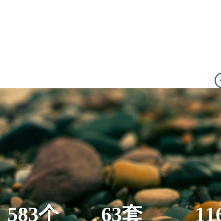
583个
63套
11