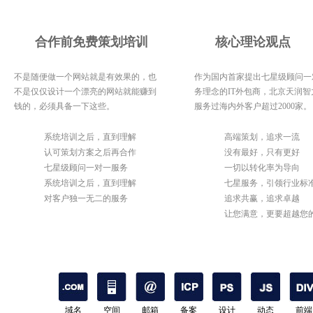
合作前免费策划培训
核心理论观点
不是随便做一个网站就是有效果的，也
作为国内首家提出七星级顾问一
不是仅仅设计一个漂亮的网站就能赚到
务理念的IT外包商，北京天润智
钱的，必须具备一下这些。
服务过海内外客户超过2000家。
1
系统培训之后，直到理解
1
高端策划，追求一流
2
认可策划方案之后再合作
2
没有最好，只有更好
3
七星级顾问一对一服务
3
一切以转化率为导向
4
系统培训之后，直到理解
4
七星服务，引领行业标
5
对客户独一无二的服务
5
追求共赢，追求卓越
6
让您满意，更要超越您
期待
域名
空间
邮箱
备案
设计
动态
前端