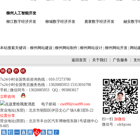
柳州人工智能开发
柳江数字经济开发
柳城数字经济开发
鹿寨数字经济开发
融安数字
本站搜索关键词：
柳州网站建设
|
柳州网站制作
|
柳州网站设计
|
柳州网站开发
|
网站
返回首页
|
关于我们
|
广告服务
|
支
7x24小时全国售前咨询热线：010-57273780
7x24小时全国售后服务热线：13020085953 15313016798
手机 | 微信同号：13020085953 QQ：993883817
立即咨询
电子邮箱：
cnet99@cnet99.com
营业地址(东部)：北京市朝阳区伊莎文心广场A座3层B-22
位置分享
扫一扫
加微信
营业地址(西部)：北京市丰台区汽车博物馆东路1号诺德中心
微信号：cdcbjcom
9-605