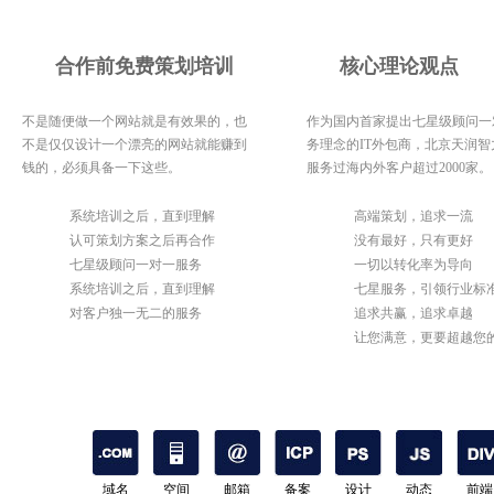
合作前免费策划培训
核心理论观点
不是随便做一个网站就是有效果的，也
作为国内首家提出七星级顾问一
不是仅仅设计一个漂亮的网站就能赚到
务理念的IT外包商，北京天润智
钱的，必须具备一下这些。
服务过海内外客户超过2000家。
1
系统培训之后，直到理解
1
高端策划，追求一流
2
认可策划方案之后再合作
2
没有最好，只有更好
3
七星级顾问一对一服务
3
一切以转化率为导向
4
系统培训之后，直到理解
4
七星服务，引领行业标
5
对客户独一无二的服务
5
追求共赢，追求卓越
6
让您满意，更要超越您
期待
域名
空间
邮箱
备案
设计
动态
前端