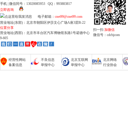
手机 | 微信同号：13020085953 QQ：993883817
立即咨询
电子邮箱：
cnet99@cnet99.com
营业地址(东部)：北京市朝阳区伊莎文心广场A座3层B-22
位置分享
扫一扫
加微信
营业地址(西部)：北京市丰台区汽车博物馆东路1号诺德中心
微信号：cdcbjcom
9-605
经营性网站
不良信息
北京互联网
北京网络
备案信息
举报中心
举报中心
行业协会