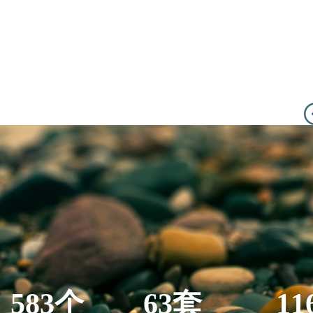
583个
63套
11