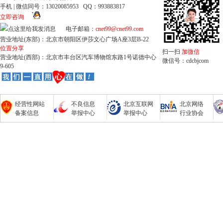
手机 | 微信同号：13020085953 QQ：993883817
立即咨询
电子邮箱：
cnet99@cnet99.com
营业地址(东部)：北京市朝阳区伊莎文心广场A座3层B-22
位置分享
扫一扫
加微信
营业地址(西部)：北京市丰台区汽车博物馆东路1号诺德中心
微信号：cdcbjcom
9-605
经营性网站
不良信息
北京互联网
北京网络
备案信息
举报中心
举报中心
行业协会