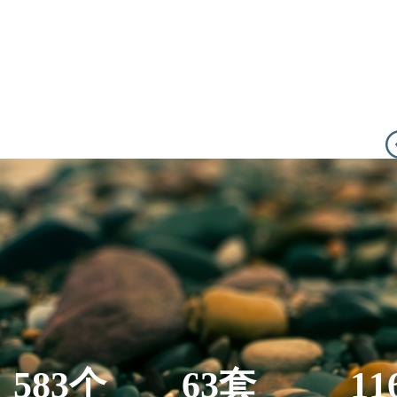
583个
63套
11