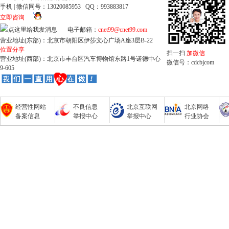
手机 | 微信同号：13020085953 QQ：993883817
立即咨询
电子邮箱：
cnet99@cnet99.com
营业地址(东部)：北京市朝阳区伊莎文心广场A座3层B-22
位置分享
扫一扫
加微信
营业地址(西部)：北京市丰台区汽车博物馆东路1号诺德中心
微信号：cdcbjcom
9-605
经营性网站
不良信息
北京互联网
北京网络
备案信息
举报中心
举报中心
行业协会