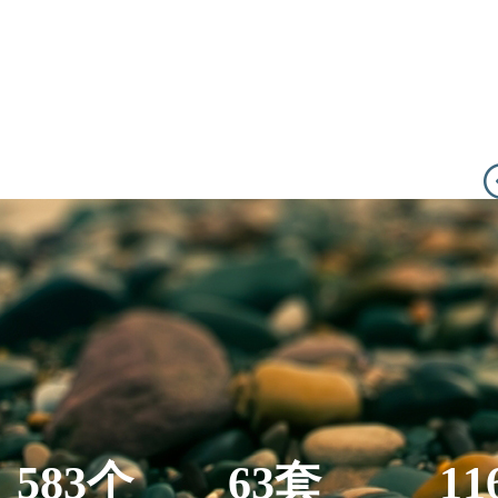
583个
63套
11