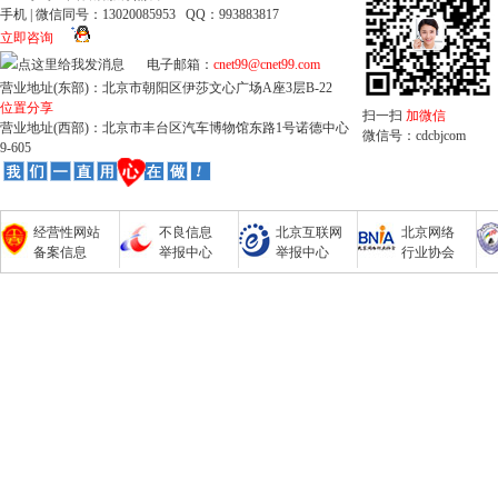
手机 | 微信同号：13020085953 QQ：993883817
立即咨询
电子邮箱：
cnet99@cnet99.com
营业地址(东部)：北京市朝阳区伊莎文心广场A座3层B-22
位置分享
扫一扫
加微信
营业地址(西部)：北京市丰台区汽车博物馆东路1号诺德中心
微信号：cdcbjcom
9-605
经营性网站
不良信息
北京互联网
北京网络
备案信息
举报中心
举报中心
行业协会