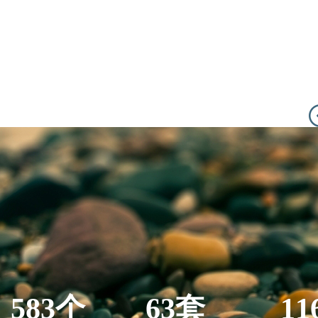
583个
63套
11