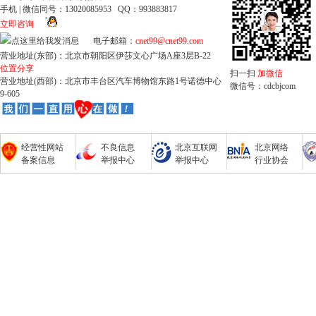
手机 | 微信同号：13020085953 QQ：993883817
立即咨询
电子邮箱：
cnet99@cnet99.com
营业地址(东部)：北京市朝阳区伊莎文心广场A座3层B-22
位置分享
扫一扫
加微信
营业地址(西部)：北京市丰台区汽车博物馆东路1号诺德中心
微信号：cdcbjcom
9-605
经营性网站
不良信息
北京互联网
北京网络
备案信息
举报中心
举报中心
行业协会