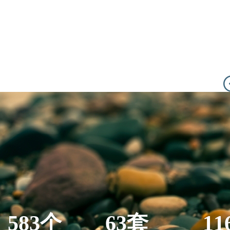
583个
63套
11