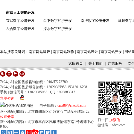
南京人工智能开发
玄武数字经济开发
白下数字经济开发
秦淮数字经济开发
建邺数字
六合数字经济开发
溧水数字经济开发
本站搜索关键词：
南京网站建设
|
南京网站制作
|
南京网站设计
|
南京网站开发
|
网站
返回首页
|
关于我们
|
广告服务
|
支
7x24小时全国售前咨询热线：010-57273780
7x24小时全国售后服务热线：13020085953 15313016798
手机 | 微信同号：13020085953 QQ：993883817
立即咨询
电子邮箱：
cnet99@cnet99.com
营业地址(东部)：北京市朝阳区伊莎文心广场A座3层B-22
位置分享
扫一扫
加微信
营业地址(西部)：北京市丰台区汽车博物馆东路1号诺德中心
微信号：cdcbjcom
9-605