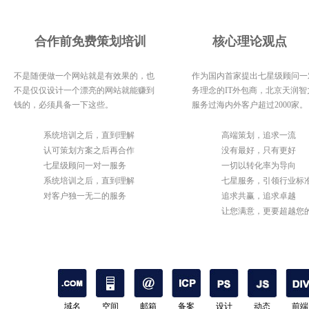
合作前免费策划培训
核心理论观点
不是随便做一个网站就是有效果的，也
作为国内首家提出七星级顾问一
不是仅仅设计一个漂亮的网站就能赚到
务理念的IT外包商，北京天润智
钱的，必须具备一下这些。
服务过海内外客户超过2000家。
1
系统培训之后，直到理解
1
高端策划，追求一流
2
认可策划方案之后再合作
2
没有最好，只有更好
3
七星级顾问一对一服务
3
一切以转化率为导向
4
系统培训之后，直到理解
4
七星服务，引领行业标
5
对客户独一无二的服务
5
追求共赢，追求卓越
6
让您满意，更要超越您
期待
域名
空间
邮箱
备案
设计
动态
前端