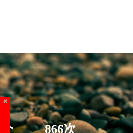
5个
866次