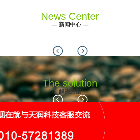
News Center
—
新闻中心
—
Previous
Next
The solution
—
解决方案
—
Previous
Next
116个
19个
9