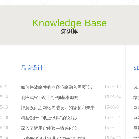
Knowledge Base
— 知识库 —
品牌设计
S
5-21
15-05-10
如何将战略性的内容策略融入网页设计
S
5-18
15-05-04
响应式Web设计的9项基本原则
增
5-13
15-05-04
禅意设计之网络简洁设计的缘起和未来
网
5-10
15-04-24
精益设计: “纸上谈兵”的说服力
网
5-10
15-04-24
深入了解用户体验—情感化设计
网
5-10
15-04-20
当扁平化设计陷进了“扁平”的泥潭
文