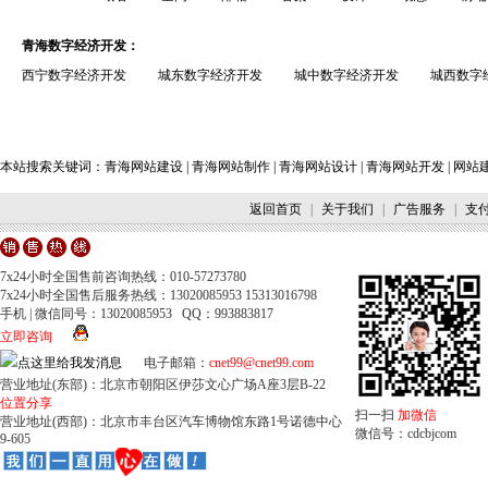
青海数字经济开发：
西宁数字经济开发
城东数字经济开发
城中数字经济开发
城西数字
本站搜索关键词：
青海网站建设
|
青海网站制作
|
青海网站设计
|
青海网站开发
|
网站
返回首页
|
关于我们
|
广告服务
|
支
7x24小时全国售前咨询热线：010-57273780
7x24小时全国售后服务热线：13020085953 15313016798
手机 | 微信同号：13020085953 QQ：993883817
立即咨询
电子邮箱：
cnet99@cnet99.com
营业地址(东部)：北京市朝阳区伊莎文心广场A座3层B-22
位置分享
扫一扫
加微信
营业地址(西部)：北京市丰台区汽车博物馆东路1号诺德中心
微信号：cdcbjcom
9-605