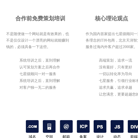
合作前免费策划培训
核心理论观点
不是随便做一个网站就是有效果的，也
作为国内首家提出七星级顾问一
不是仅仅设计一个漂亮的网站就能赚到
务理念的IT外包商，北京天润智
钱的，必须具备一下这些。
服务过海内外客户超过2000家。
1
系统培训之后，直到理解
1
高端策划，追求一流
2
认可策划方案之后再合作
2
没有最好，只有更好
3
七星级顾问一对一服务
3
一切以转化率为导向
4
系统培训之后，直到理解
4
七星服务，引领行业标
5
对客户独一无二的服务
5
追求共赢，追求卓越
6
让您满意，更要超越您
期待
域名
空间
邮箱
备案
设计
动态
前端