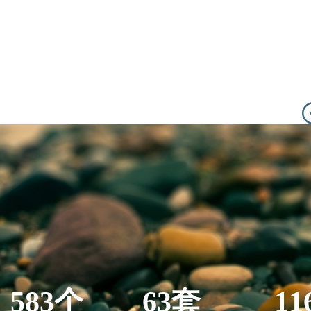
583个
63套
11