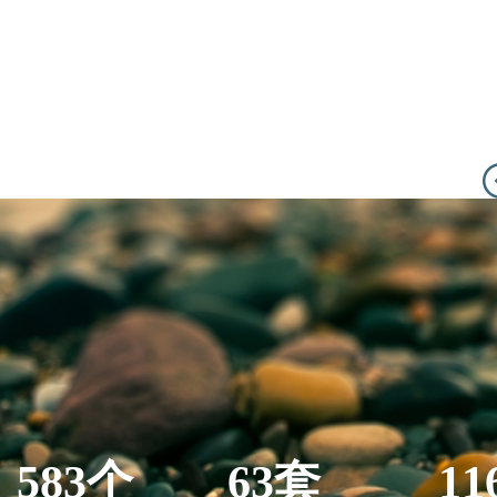
583个
63套
11