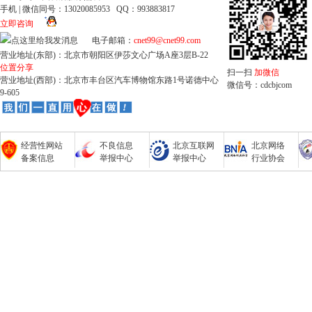
手机 | 微信同号：13020085953 QQ：993883817
立即咨询
电子邮箱：
cnet99@cnet99.com
营业地址(东部)：北京市朝阳区伊莎文心广场A座3层B-22
位置分享
扫一扫
加微信
营业地址(西部)：北京市丰台区汽车博物馆东路1号诺德中心
微信号：cdcbjcom
9-605
经营性网站
不良信息
北京互联网
北京网络
备案信息
举报中心
举报中心
行业协会