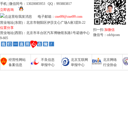
手机 | 微信同号：13020085953 QQ：993883817
立即咨询
电子邮箱：
cnet99@cnet99.com
营业地址(东部)：北京市朝阳区伊莎文心广场A座3层B-22
位置分享
扫一扫
加微信
营业地址(西部)：北京市丰台区汽车博物馆东路1号诺德中心
微信号：cdcbjcom
9-605
经营性网站
不良信息
北京互联网
北京网络
备案信息
举报中心
举报中心
行业协会