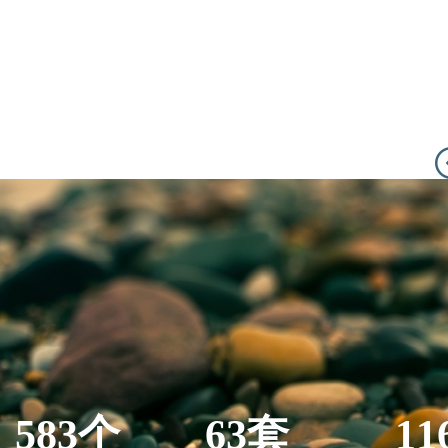
583个
63套
11