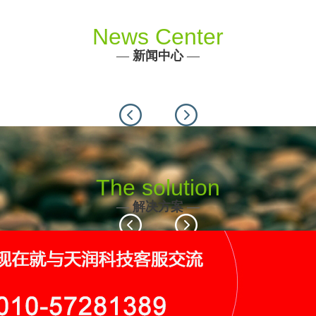
News Center
—
新闻中心
—
Previous
Next
The solution
—
解决方案
—
Previous
Next
116个
19个
9