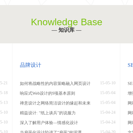
Knowledge Base
— 知识库 —
品牌设计
S
5-21
15-05-10
如何将战略性的内容策略融入网页设计
S
5-18
15-05-04
响应式Web设计的9项基本原则
增
5-13
15-05-04
禅意设计之网络简洁设计的缘起和未来
网
5-10
15-04-24
精益设计: “纸上谈兵”的说服力
网
5-10
15-04-24
深入了解用户体验—情感化设计
网
5-10
15-04-20
当扁平化设计陷进了“扁平”的泥潭
文