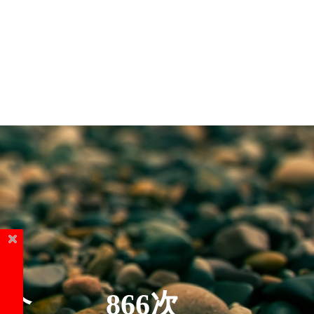
5个
866次