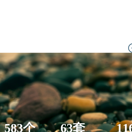
583个
63套
11