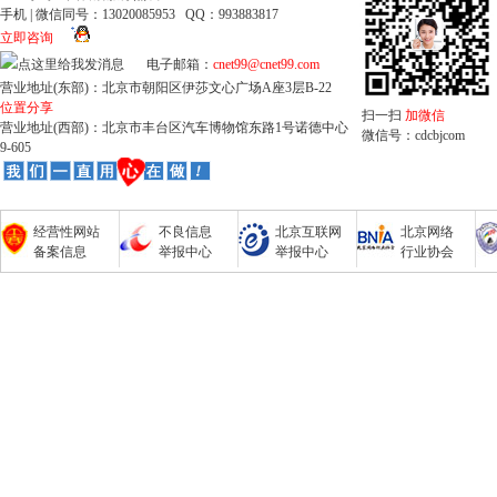
手机 | 微信同号：13020085953 QQ：993883817
立即咨询
电子邮箱：
cnet99@cnet99.com
营业地址(东部)：北京市朝阳区伊莎文心广场A座3层B-22
位置分享
扫一扫
加微信
营业地址(西部)：北京市丰台区汽车博物馆东路1号诺德中心
微信号：cdcbjcom
9-605
经营性网站
不良信息
北京互联网
北京网络
备案信息
举报中心
举报中心
行业协会