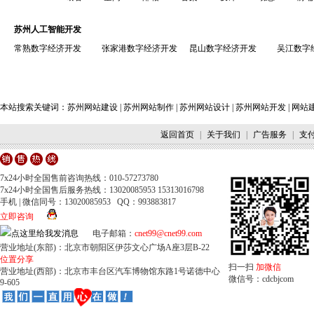
苏州人工智能开发
常熟数字经济开发
张家港数字经济开发
昆山数字经济开发
吴江数字
本站搜索关键词：
苏州网站建设
|
苏州网站制作
|
苏州网站设计
|
苏州网站开发
|
网站
返回首页
|
关于我们
|
广告服务
|
支
7x24小时全国售前咨询热线：010-57273780
7x24小时全国售后服务热线：13020085953 15313016798
手机 | 微信同号：13020085953 QQ：993883817
立即咨询
电子邮箱：
cnet99@cnet99.com
营业地址(东部)：北京市朝阳区伊莎文心广场A座3层B-22
位置分享
扫一扫
加微信
营业地址(西部)：北京市丰台区汽车博物馆东路1号诺德中心
微信号：cdcbjcom
9-605