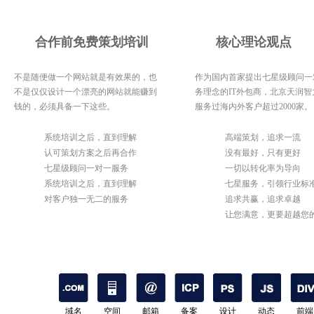
合作前免费策划培训
核心理论观点
不是随便做一个网站就是有效果的，也
作为国内首家提出七星级顾问一
不是仅仅设计一个漂亮的网站就能赚到
务理念的IT外包商，北京天润智
钱的，必须具备一下这些。
服务过海内外客户超过2000家。
1
系统培训之后，直到理解
1
高端策划，追求一流
2
认可策划方案之后再合作
2
没有最好，只有更好
3
七星级顾问一对一服务
3
一切以转化率为导向
4
系统培训之后，直到理解
4
七星服务，引领行业标
5
对客户独一无二的服务
5
追求共赢，追求卓越
6
让您满意，更要超越您
期待
域名
空间
邮箱
备案
设计
动态
前端