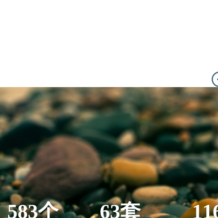
583个
63套
11