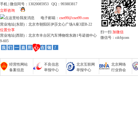
手机 | 微信同号：13020085953 QQ：993883817
立即咨询
电子邮箱：
cnet99@cnet99.com
营业地址(东部)：北京市朝阳区伊莎文心广场A座3层B-22
位置分享
扫一扫
加微信
营业地址(西部)：北京市丰台区汽车博物馆东路1号诺德中心
微信号：cdcbjcom
9-605
经营性网站
不良信息
北京互联网
北京网络
备案信息
举报中心
举报中心
行业协会