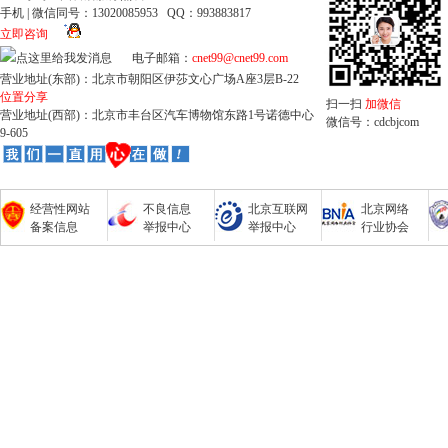
手机 | 微信同号：13020085953 QQ：993883817
立即咨询
电子邮箱：
cnet99@cnet99.com
营业地址(东部)：北京市朝阳区伊莎文心广场A座3层B-22
位置分享
扫一扫
加微信
营业地址(西部)：北京市丰台区汽车博物馆东路1号诺德中心
微信号：cdcbjcom
9-605
经营性网站
不良信息
北京互联网
北京网络
备案信息
举报中心
举报中心
行业协会