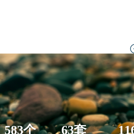
583个
63套
11