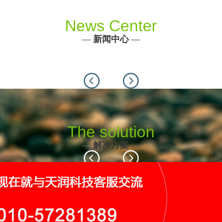
News Center
—
新闻中心
—
Previous
Next
The solution
—
解决方案
—
Previous
Next
116个
19个
9