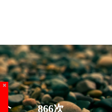
5个
866次