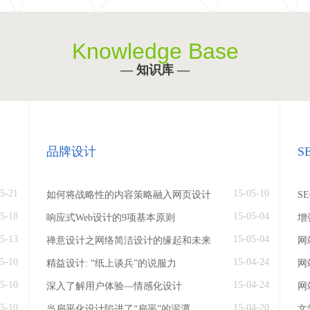
Knowledge Base
— 知识库 —
品牌设计
S
5-21
15-05-10
如何将战略性的内容策略融入网页设计
S
5-18
15-05-04
响应式Web设计的9项基本原则
增
5-13
15-05-04
禅意设计之网络简洁设计的缘起和未来
网
5-10
15-04-24
精益设计: “纸上谈兵”的说服力
网
5-10
15-04-24
深入了解用户体验—情感化设计
网
5-10
15-04-20
当扁平化设计陷进了“扁平”的泥潭
文