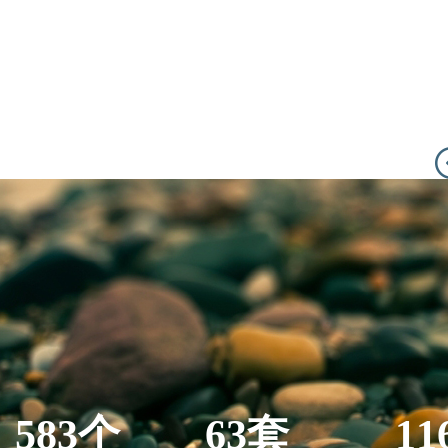
583个
63套
11