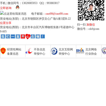
手机 | 微信同号：13020085953 QQ：993883817
立即咨询
电子邮箱：
cnet99@cnet99.com
营业地址(东部)：北京市朝阳区伊莎文心广场A座3层B-22
位置分享
扫一扫
加微信
营业地址(西部)：北京市丰台区汽车博物馆东路1号诺德中心
微信号：cdcbjcom
9-605
经营性网站
不良信息
北京互联网
北京网络
备案信息
举报中心
举报中心
行业协会