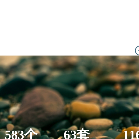
583个
63套
11