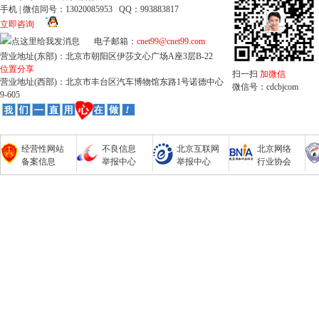
手机 | 微信同号：13020085953 QQ：993883817
立即咨询
电子邮箱：
cnet99@cnet99.com
营业地址(东部)：北京市朝阳区伊莎文心广场A座3层B-22
位置分享
扫一扫
加微信
营业地址(西部)：北京市丰台区汽车博物馆东路1号诺德中心
微信号：cdcbjcom
9-605
经营性网站
不良信息
北京互联网
北京网络
备案信息
举报中心
举报中心
行业协会