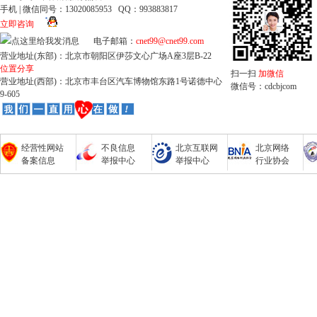
手机 | 微信同号：13020085953 QQ：993883817
立即咨询
电子邮箱：
cnet99@cnet99.com
营业地址(东部)：北京市朝阳区伊莎文心广场A座3层B-22
位置分享
扫一扫
加微信
营业地址(西部)：北京市丰台区汽车博物馆东路1号诺德中心
微信号：cdcbjcom
9-605
经营性网站
不良信息
北京互联网
北京网络
备案信息
举报中心
举报中心
行业协会