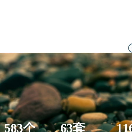
583个
63套
11