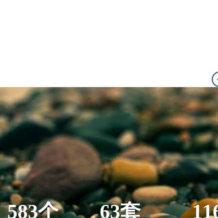
583个
63套
11