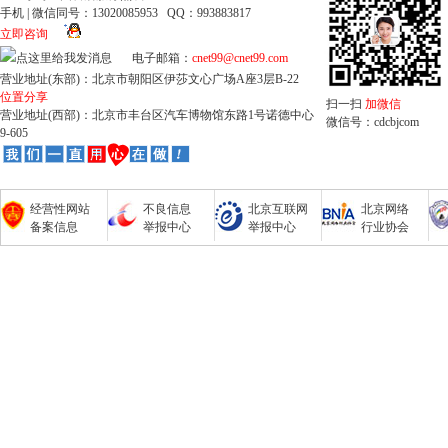
手机 | 微信同号：13020085953 QQ：993883817
立即咨询
电子邮箱：
cnet99@cnet99.com
营业地址(东部)：北京市朝阳区伊莎文心广场A座3层B-22
位置分享
扫一扫
加微信
营业地址(西部)：北京市丰台区汽车博物馆东路1号诺德中心
微信号：cdcbjcom
9-605
经营性网站
不良信息
北京互联网
北京网络
备案信息
举报中心
举报中心
行业协会