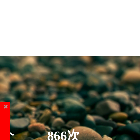
5个
866次