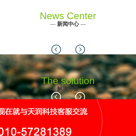
News Center
—
新闻中心
—
Previous
Next
The solution
—
解决方案
—
Previous
Next
116个
19个
9