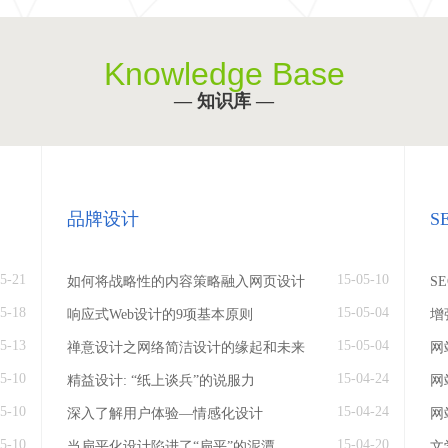
Knowledge Base
— 知识库 —
品牌设计
S
5-21
15-05-10
如何将战略性的内容策略融入网页设计
S
5-18
15-05-04
响应式Web设计的9项基本原则
增
5-13
15-05-04
禅意设计之网络简洁设计的缘起和未来
网
5-10
15-04-24
精益设计: “纸上谈兵”的说服力
网
5-10
15-04-24
深入了解用户体验—情感化设计
网
5-10
15-04-20
当扁平化设计陷进了“扁平”的泥潭
文